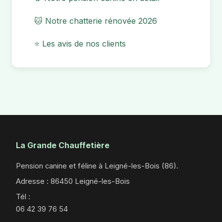
🐱 Notre chatterie rénovée 2026
⭐ Les avis de nos clients
La Grande Chauffetière
Pension canine et féline à Leigné-les-Bois (86).
Adresse : 86450 Leigné-les-Bois
Tél :
06 42 39 76 54